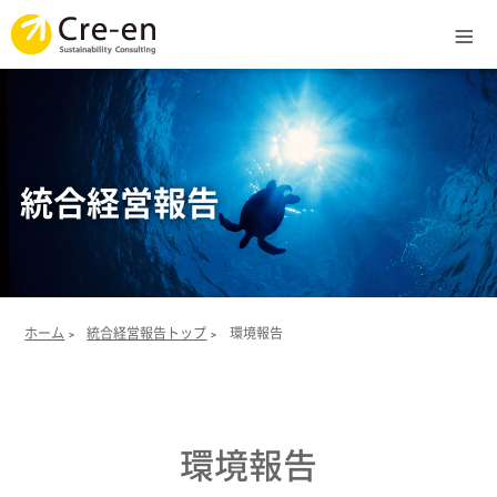
Menu
ホーム
サービス
統合経営報告
ライブラリ
実績
ホーム
統合経営報告トップ
環境報告
>
>
企業情報
環境報告
統合経営報告