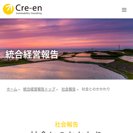
Menu
ホーム
サービス
統合経営報告
ライブラリ
実績
ホーム
統合経営報告トップ
社会報告
社会とのかかわり
>
>
>
企業情報
社会報告
統合経営報告