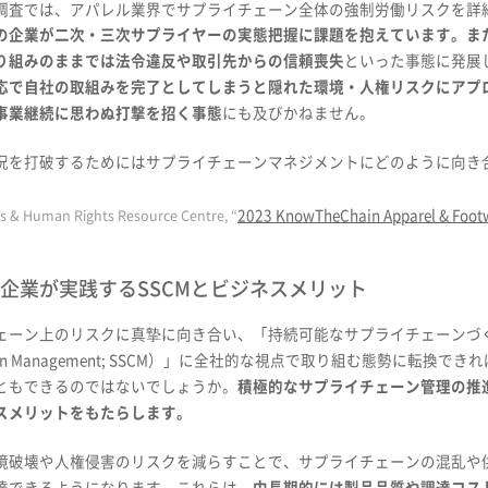
調査では、アパレル業界でサプライチェーン全体の強制労働リスクを詳
の企業が二次・三次サプライヤーの実態把握に課題を抱えています。ま
り組みのままでは法令違反や取引先からの信頼喪失
といった事態に発展
応で自社の取組みを完了としてしまうと隠れた環境・人権リスクにアプ
事業継続に思わぬ打撃を招く事態
にも及びかねません。
況を打破するためにはサプライチェーンマネジメントにどのように向き
2023 KnowTheChain Apparel & Foo
s & Human Rights Resource Centre, “
先進企業が実践するSSCMとビジネスメリット
ェーン上のリスクに真摯に向き合い、「持続可能なサプライチェーンづくりに向
 Chain Management; SSCM）」に全社的な視点で取り組む態勢に
ともできるのではないでしょうか。
積極的なサプライチェーン管理の推
スメリットをもたらします。
境破壊や人権侵害のリスクを減らすことで、サプライチェーンの混乱や