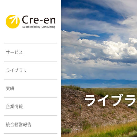
コンサルティング
SDGs
お取引先様
会社概要
統合経営報告
採用情報
サービス
レポーティング
知見・事例
実績一覧
理念とビジョン
経済報告
メンバー
ライブラリ
持続可能なまちづくり
オピニオン
事業紹介
社会報告
ソーシャルメディア
実績
ライブラ
企業情報
セミナー
あゆみ
環境報告
統合経営報告
メールマガジン