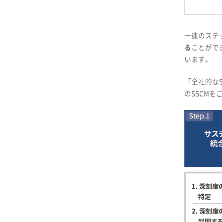
一連のステ
る
ことがで
います。
「全社的な
のSSCMを