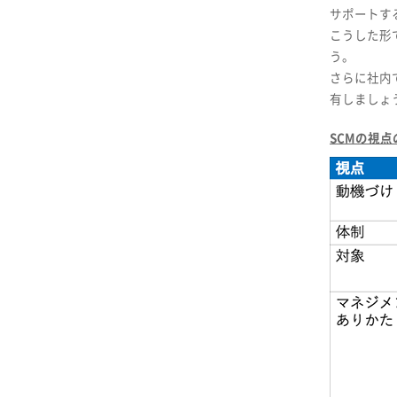
サポートす
こうした形
う。
さらに社内
有しましょ
SCMの視