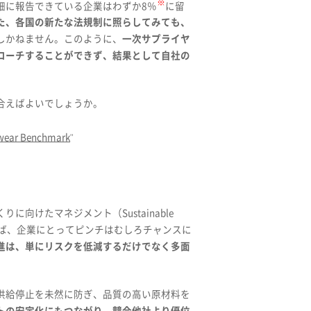
※
細に報告できている企業はわずか8％
に留
た、各国の新たな法規制に照らしてみても、
しかねません。このように、
一次サプライヤ
ローチすることができず、結果として自社の
合えばよいでしょうか。
twear Benchmark
"
けたマネジメント（Sustainable
転換できれば、企業にとってピンチはむしろチャンスに
進は、単にリスクを低減するだけでなく多面
供給停止を未然に防ぎ、品質の高い原材料を