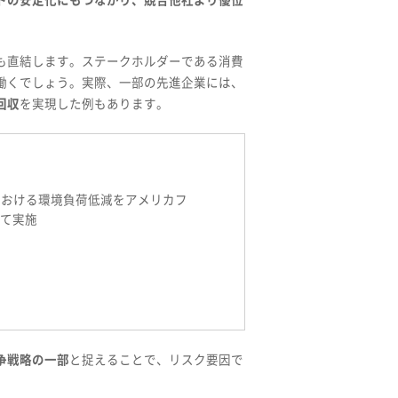
トの安定化にもつながり、競合他社より優位
も直結します。ステークホルダーである消費
働くでしょう。実際、一部の先進企業には、
回収
を実現した例もあります。
クルにおける環境負荷低減をアメリカフ
て実施
争戦略の一部
と捉えることで、リスク要因で
。