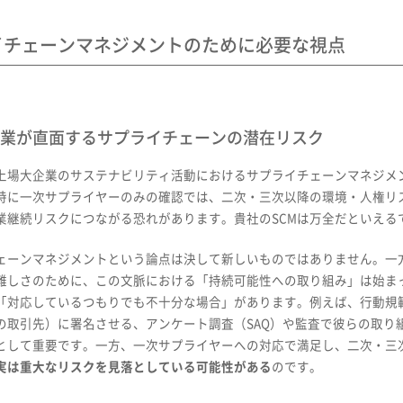
イチェーンマネジメントのために必要な視点
大企業が直面するサプライチェーンの潜在リスク
上場大企業のサステナビリティ活動におけるサプライチェーンマネジメン
特に一次サプライヤーのみの確認では、二次・三次以降の環境・人権リ
業継続リスクにつながる恐れがあります。貴社のSCMは万全だといえる
ェーンマネジメントという論点は決して新しいものではありません。一
難しさのために、この文脈における「持続可能性への取り組み」は始ま
「対応しているつもりでも不十分な場合」があります。例えば、行動規
の取引先）に署名させる、アンケート調査（SAQ）や監査で彼らの取り
として重要です。一方、一次サプライヤーへの対応で満足し、二次・三
実は重大なリスクを見落としている可能性がある
のです。