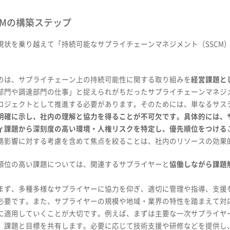
SSCMの構築ステップ
現状を乗り越えて「持続可能なサプライチェーンマネジメント（SSCM
のは、サプライチェーン上の持続可能性に関する取り組みを
経営課題と
部門や調達部門の仕事」と捉えられがちだったサプライチェーンマネジ
ロジェクトとして推進する必要があります。そのためには、単なるサス
明確に示し、社内の理解と協力を得ることが不可欠です。具体的には、
ィ課題から深刻度の高い環境・人権リスクを特定し、優先順位をつける
務影響に対する考慮を含めて焦点を絞ることは、社内のリソースの効果
順位の高い課題については、関連するサプライヤーと
協働しながら課題
まず、多種多様なサプライヤーに協力を仰ぎ、適切に管理や指導、支援
必要です。また、サプライヤーの規模や地域・業界の特性を踏まえて対
に適用していくことが大切です。例えば、まずは主要な一次サプライヤー
、課題と目標を共有します。必要に応じて技術支援や研修などを提供し