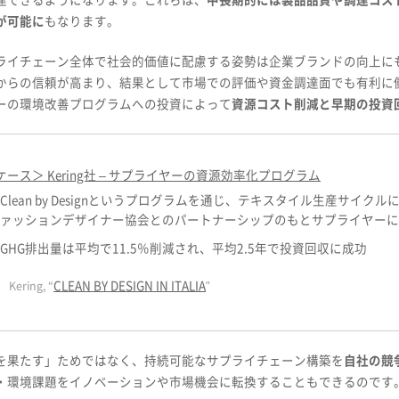
達できるようになります。これらは、
中長期的には製品品質や調達コス
が可能に
もなります。
ライチェーン全体で社会的価値に配慮する姿勢は企業ブランドの向上に
からの信頼が高まり、結果として市場での評価や資金調達面でも有利に
ーの環境改善プログラムへの投資によって
資源コスト削減と早期の投資
ケース＞ Kering社 – サプライヤーの資源効率化プログラム
Clean by Designというプログラムを通じ、テキスタイル生産サイ
ァッションデザイナー協会とのパートナーシップのもとサプライヤーに
GHG排出量は平均で11.5％削減され、平均2.5年で投資回収に成功
CLEAN BY DESIGN IN ITALIA
Kering, “
"
を果たす」ためではなく、持続可能なサプライチェーン構築を
自社の競
・環境課題をイノベーションや市場機会に転換することもできるのです