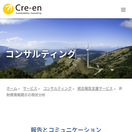
Menu
ホーム
サービス
コンサルティング
ライブラリ
実績
ホーム
サービス
コンサルティング
統合報告支援サービス
非
>
>
>
>
財務情報開示の現状分析
企業情報
報告とコミュニケーション
統合経営報告