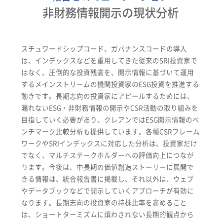
非財務情報開示の現状分析
キャリア
スチュワードシップコード、ガバナンスコードの導入
は、インデックスなどを重用してきた従来のSRI投資家で
はなく、圧倒的な投資残高を、開示情報に基づいて運用
するメインストリームの機関投資家のESG投資を推進する
動きです。長期志向の投資家にアピールするためには、
漏れないESG・非財務情報の開示やCSR活動の取り組みを
目指していく必要があり、クレアンではESG開示情報のべ
ンチマーク比較分析も提供しています。各種CSRフレーム
ワークやSRIインデックスに対応した分析は、投資家だけ
でなく、マルチステークホルダーへの評価向上につなが
ります。今後は、中長期の価値創造ストーリーに展開で
きる情報は、統合報告書に掲載し、それ以外は、ウェブ
やデータブックなどで開示していくアプローチが有効に
なります。長期志向の投資家の持株比率を高めること
は、ショートターミズムに煩わされない長期的観点から